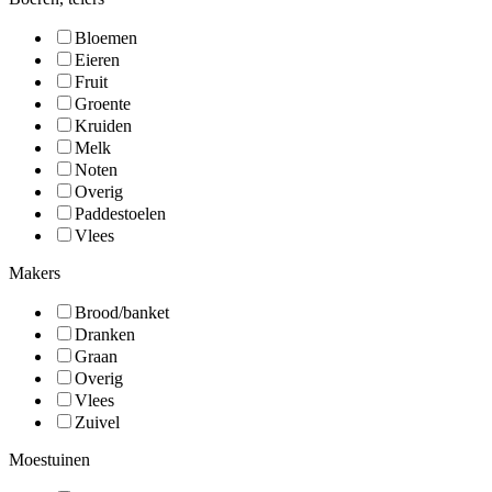
Bloemen
Eieren
Fruit
Groente
Kruiden
Melk
Noten
Overig
Paddestoelen
Vlees
Makers
Brood/banket
Dranken
Graan
Overig
Vlees
Zuivel
Moestuinen