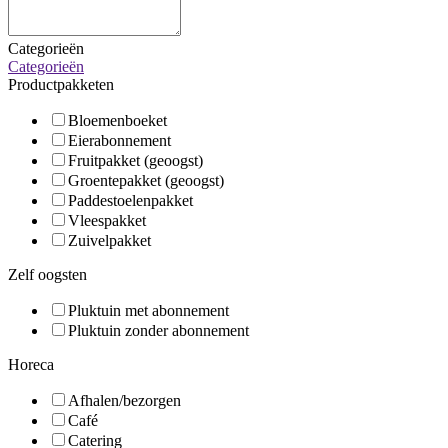
Categorieën
Categorieën
Productpakketen
Bloemenboeket
Eierabonnement
Fruitpakket (geoogst)
Groentepakket (geoogst)
Paddestoelenpakket
Vleespakket
Zuivelpakket
Zelf oogsten
Pluktuin met abonnement
Pluktuin zonder abonnement
Horeca
Afhalen/bezorgen
Café
Catering