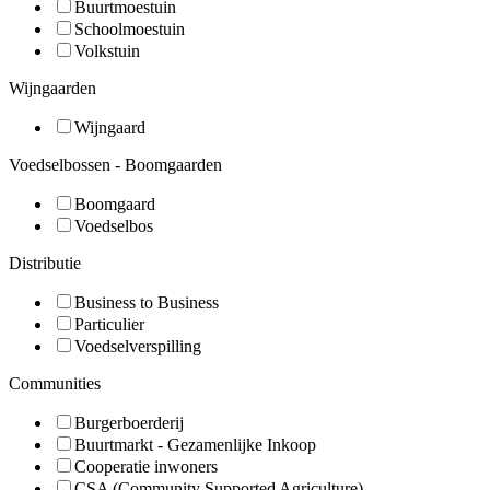
Buurtmoestuin
Schoolmoestuin
Volkstuin
Wijngaarden
Wijngaard
Voedselbossen - Boomgaarden
Boomgaard
Voedselbos
Distributie
Business to Business
Particulier
Voedselverspilling
Communities
Burgerboerderij
Buurtmarkt - Gezamenlijke Inkoop
Cooperatie inwoners
CSA (Community Supported Agriculture)