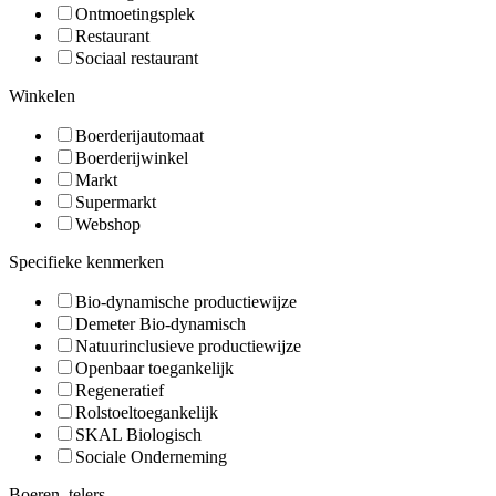
Ontmoetingsplek
Restaurant
Sociaal restaurant
Winkelen
Boerderijautomaat
Boerderijwinkel
Markt
Supermarkt
Webshop
Specifieke kenmerken
Bio-dynamische productiewijze
Demeter Bio-dynamisch
Natuurinclusieve productiewijze
Openbaar toegankelijk
Regeneratief
Rolstoeltoegankelijk
SKAL Biologisch
Sociale Onderneming
Boeren, telers